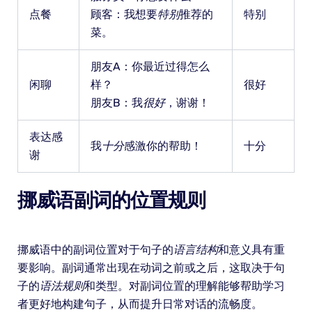
点餐
顾客：我想要
特别
推荐的
特别
菜。
朋友A：你最近过得怎么
闲聊
样？
很好
朋友B：我
很好
，谢谢！
表达感
我
十分
感激你的帮助！
十分
谢
挪威语副词的位置规则
挪威语中的副词位置对于句子的
语言结构
和意义具有重
要影响。副词通常出现在动词之前或之后，这取决于句
子的
语法规则
和类型。对副词位置的理解能够帮助学习
者更好地构建句子，从而提升日常对话的流畅度。