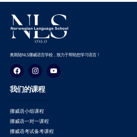
奥斯陆NLS挪威语言学校，致力于帮助您学习语言！
F
I
Y
a
n
o
c
s
u
我们的课程
e
t
t
b
a
u
o
g
b
o
r
e
挪威语小组课程
k
a
挪威语一对一课程
m
挪威语考试备考课程