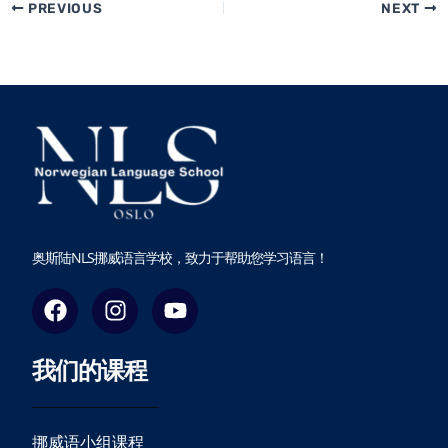
PREVIOUS
NEXT
奥斯陆NLS挪威语言学校，致力于帮助您学习语言！
F
I
Y
a
n
o
c
s
u
我们的课程
e
t
t
b
a
u
o
g
b
o
r
e
挪威语小组课程