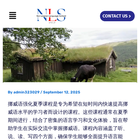
Skip
Menu
to
CONTACT US
content
By
admin323029
/
September 12, 2025
挪威语强化夏季课程是专为希望在短时间内快速提高挪
威语水平的学习者而设计的课程。这些课程通常在夏季
期间进行，结合了密集的语言学习和文化体验，旨在帮
助学生在实际交流中掌握挪威语。课程内容涵盖了听、
说、读、写四个方面，确保学生能够全面提升语言能