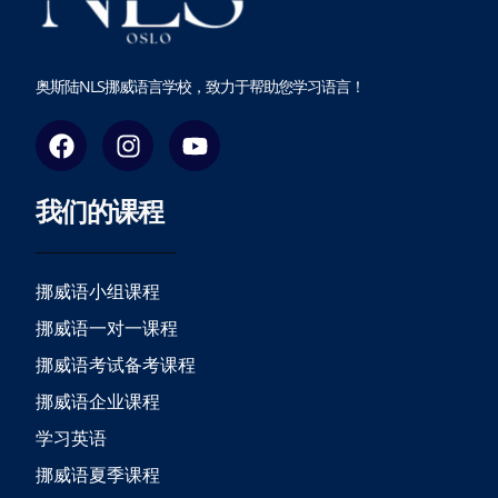
奥斯陆NLS挪威语言学校，致力于帮助您学习语言！
F
I
Y
a
n
o
c
s
u
我们的课程
e
t
t
b
a
u
o
g
b
o
r
e
挪威语小组课程
k
a
挪威语一对一课程
m
挪威语考试备考课程
挪威语企业课程
学习英语
挪威语夏季课程