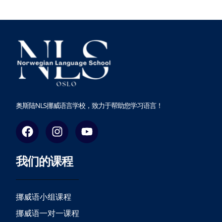
奥斯陆NLS挪威语言学校，致力于帮助您学习语言！
F
I
Y
a
n
o
c
s
u
我们的课程
e
t
t
b
a
u
o
g
b
o
r
e
挪威语小组课程
k
a
挪威语一对一课程
m