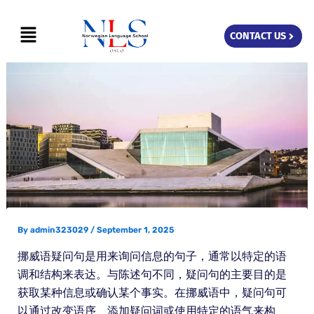
Skip
Menu
to
CONTACT US
content
By
admin323029
/
September 1, 2025
挪威语疑问句是用来询问信息的句子，通常以特定的语
调和结构来表达。与陈述句不同，疑问句的主要目的是
获取某种信息或确认某个事实。在挪威语中，疑问句可
以通过改变语序、添加疑问词或使用特定的语气来构