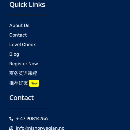
Quick Links
About Us
Contact
Level Check
Blog
Register Now
商务英语课程
推荐好友
New
Contact
+ 47 90814756
info@nlsnorwegian.no