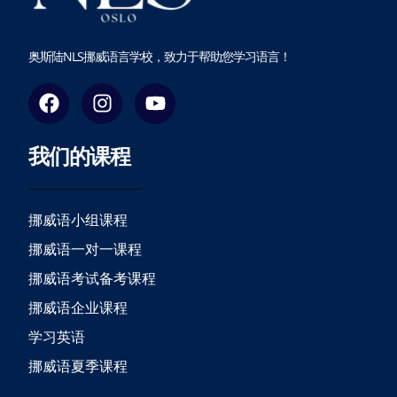
奥斯陆NLS挪威语言学校，致力于帮助您学习语言！
F
I
Y
a
n
o
c
s
u
我们的课程
e
t
t
b
a
u
o
g
b
o
r
e
挪威语小组课程
k
a
挪威语一对一课程
m
挪威语考试备考课程
挪威语企业课程
学习英语
挪威语夏季课程