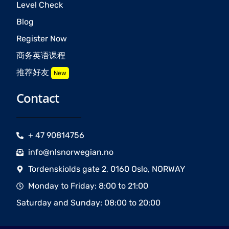
Level Check
Blog
Register Now
商务英语课程
推荐好友
New
Contact
+ 47 90814756
info@nlsnorwegian.no
Tordenskiolds gate 2, 0160 Oslo, NORWAY
Monday to Friday: 8:00 to 21:00
Saturday and Sunday: 08:00 to 20:00