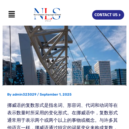
Skip
Menu
to
CONTACT US
content
By
admin323029
/
September 1, 2025
挪威语的复数形式是指名词、形容词、代词和动词等在
表示数量时所采用的变化形式。在挪威语中，复数形式
通常用于表示两个或两个以上的事物或概念。与许多其
他语言一样，挪威语通过特定的词尾变化来构成复数，