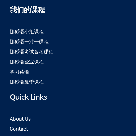
c
s
u
我们的课程
e
t
t
b
a
u
o
g
b
o
r
e
挪威语小组课程
k
a
挪威语一对一课程
m
挪威语考试备考课程
挪威语企业课程
学习英语
挪威语夏季课程
Quick Links
About Us
Contact