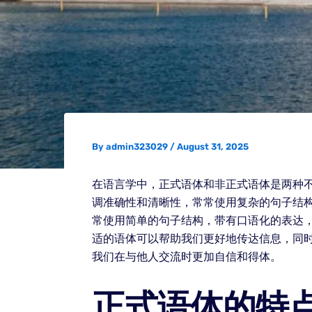
By
admin323029
/
August 31, 2025
在语言学中，正式语体和非正式语体是两种
调准确性和清晰性，常常使用复杂的句子结
常使用简单的句子结构，带有口语化的表达
适的语体可以帮助我们更好地传达信息，同
我们在与他人交流时更加自信和得体。
正式语体的特