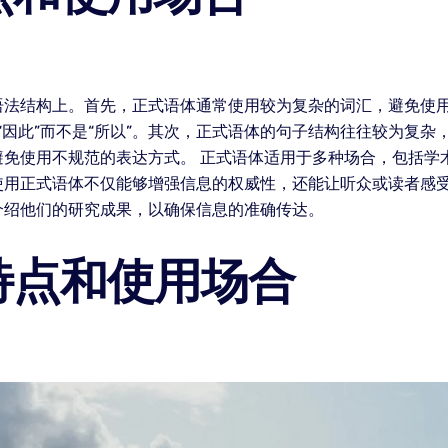
语法结构上。首先，正式语体通常使用较为复杂的词汇，避免使
用“因此”而不是“所以”。其次，正式语体的句子结构往往较为复
避免使用不规范的表达方式。 正式语体适用于多种场合，包括学
使用正式语体不仅能够增强信息的权威性，还能让听众或读者感
介绍他们的研究成果，以确保信息的准确传达。
特点和使用场合