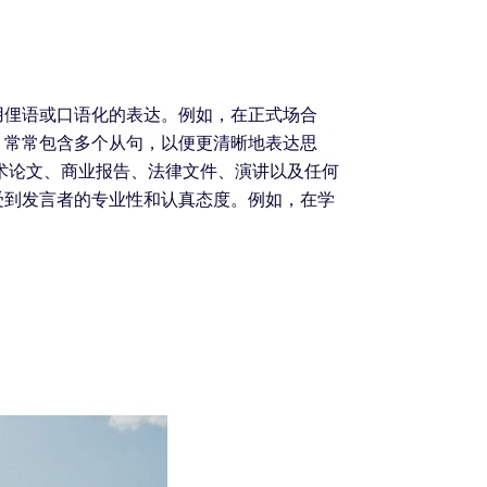
用俚语或口语化的表达。例如，在正式场合
杂，常常包含多个从句，以便更清晰地表达思
术论文、商业报告、法律文件、演讲以及任何
受到发言者的专业性和认真态度。例如，在学