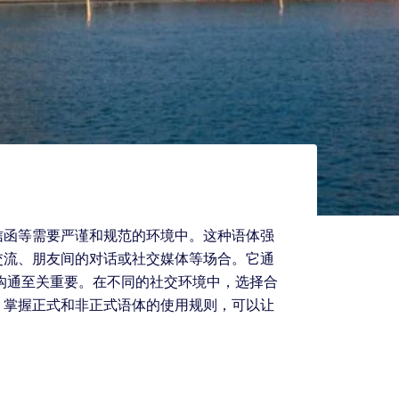
信函等需要严谨和规范的环境中。这种语体强
交流、朋友间的对话或社交媒体等场合。它通
沟通至关重要。在不同的社交环境中，选择合
，掌握正式和非正式语体的使用规则，可以让