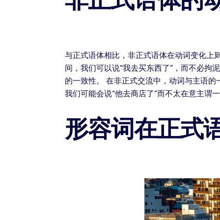
与正式语体相比，非正式语体在动词变化上
间，我们可以说“我去买东西了”，而不必拘
的一致性。 在非正式交流中，动词与主语
我们可能会说“他去商店了”而不太在意主谓
形容词在正式