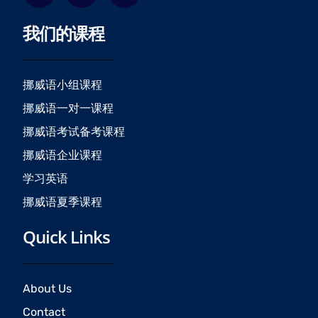
c
s
u
我们的课程
e
t
t
b
a
u
o
g
b
o
r
e
挪威语小组课程
k
a
挪威语一对一课程
m
挪威语考试备考课程
挪威语企业课程
学习英语
挪威语夏季课程
Quick Links
About Us
Contact