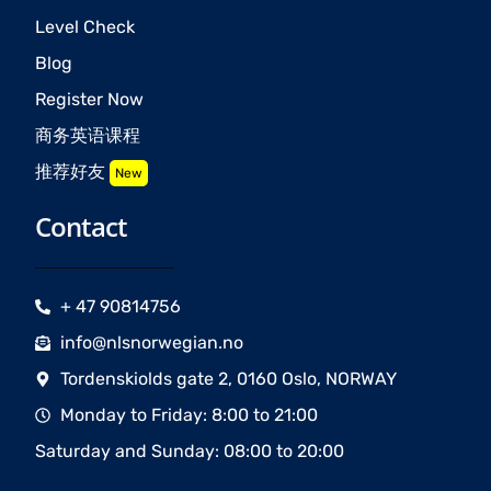
Level Check
Blog
Register Now
商务英语课程
推荐好友
New
Contact
+ 47 90814756
info@nlsnorwegian.no
Tordenskiolds gate 2, 0160 Oslo, NORWAY
Monday to Friday: 8:00 to 21:00
Saturday and Sunday: 08:00 to 20:00