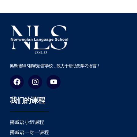
奥斯陆NLS挪威语言学校，致力于帮助您学习语言！
F
I
Y
a
n
o
c
s
u
我们的课程
e
t
t
b
a
u
o
g
b
o
r
e
挪威语小组课程
k
a
挪威语一对一课程
m