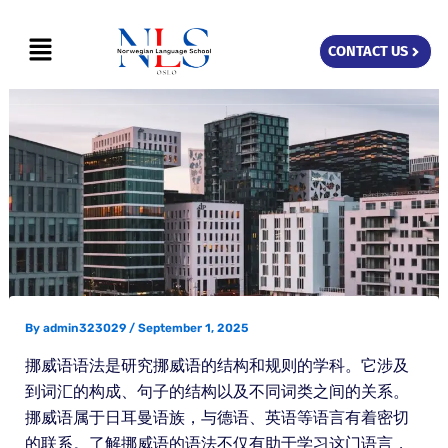
Skip
Menu
to
CONTACT US
content
By
admin323029
/
September 1, 2025
挪威语语法是研究挪威语的结构和规则的学科。它涉及
到词汇的构成、句子的结构以及不同词类之间的关系。
挪威语属于日耳曼语族，与德语、英语等语言有着密切
的联系。了解挪威语的语法不仅有助于学习这门语言，