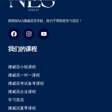
奥斯陆NLS挪威语言学校，致力于帮助您学习语言！
F
I
Y
a
n
o
c
s
u
我们的课程
e
t
t
b
a
u
o
g
b
o
r
e
挪威语小组课程
k
a
挪威语一对一课程
m
挪威语考试备考课程
挪威语企业课程
学习英语
挪威语夏季课程