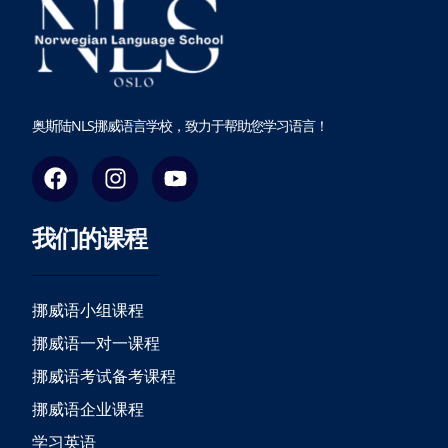
奥斯陆NLS挪威语言学校，致力于帮助您学习语言！
F
I
Y
a
n
o
c
s
u
我们的课程
e
t
t
b
a
u
o
g
b
o
r
e
挪威语小组课程
k
a
挪威语一对一课程
m
挪威语考试备考课程
挪威语企业课程
学习英语