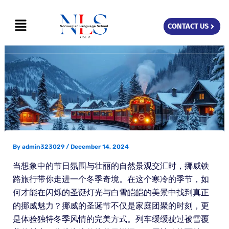
Skip
Menu
to
CONTACT US
content
By
admin323029
/
December 14, 2024
当想象中的节日氛围与壮丽的自然景观交汇时，挪威铁
路旅行带你走进一个冬季奇境。在这个寒冷的季节，如
何才能在闪烁的圣诞灯光与白雪皑皑的美景中找到真正
的挪威魅力？挪威的圣诞节不仅是家庭团聚的时刻，更
是体验独特冬季风情的完美方式。列车缓缓驶过被雪覆