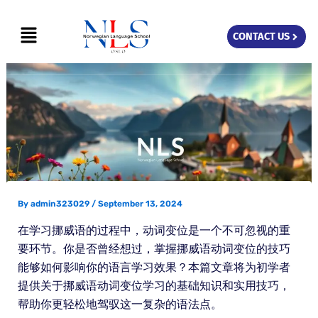
Skip
Menu
to
CONTACT US
content
By
admin323029
/
September 13, 2024
在学习挪威语的过程中，动词变位是一个不可忽视的重
要环节。你是否曾经想过，掌握挪威语动词变位的技巧
能够如何影响你的语言学习效果？本篇文章将为初学者
提供关于挪威语动词变位学习的基础知识和实用技巧，
帮助你更轻松地驾驭这一复杂的语法点。