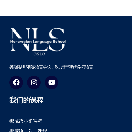
奥斯陆NLS挪威语言学校，致力于帮助您学习语言！
F
I
Y
a
n
o
c
s
u
我们的课程
e
t
t
b
a
u
o
g
b
o
r
e
挪威语小组课程
k
a
挪威语一对一课程