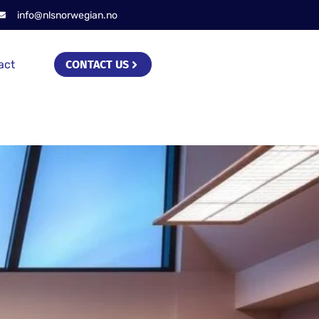
info@nlsnorwegian.no
act
CONTACT US