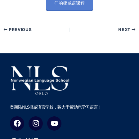
们的挪威语课程
PREVIOUS
NEXT
奥斯陆NLS挪威语言学校，致力于帮助您学习语言！
F
I
Y
a
n
o
c
s
u