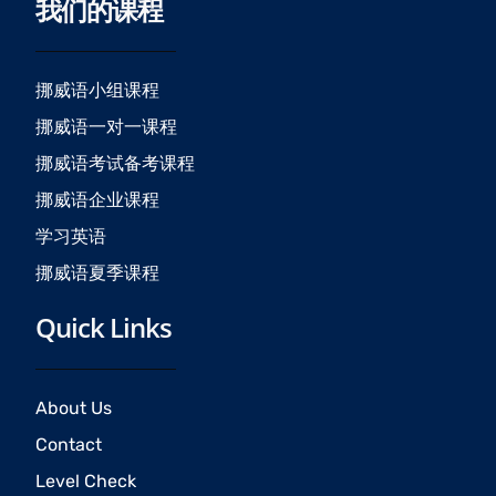
我们的课程
e
t
t
b
a
u
o
g
b
o
r
e
挪威语小组课程
k
a
挪威语一对一课程
m
挪威语考试备考课程
挪威语企业课程
学习英语
挪威语夏季课程
Quick Links
About Us
Contact
Level Check