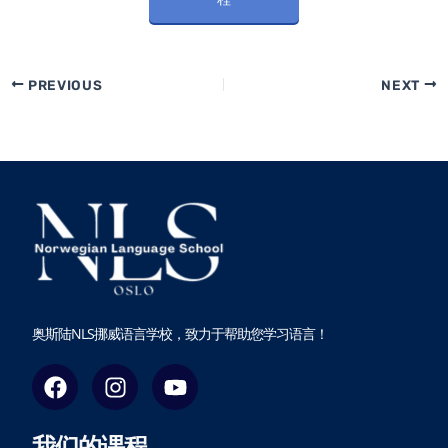
PREVIOUS
NEXT
奥斯陆NLS挪威语言学校，致力于帮助您学习语言！
F
I
Y
a
n
o
c
s
u
我们的课程
e
t
t