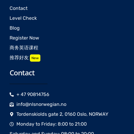
Contact
Level Check
Blog
Register Now
商务英语课程
推荐好友
New
Contact
+ 47 90814756
info@nlsnorwegian.no
Tordenskiolds gate 2, 0160 Oslo, NORWAY
Monday to Friday: 8:00 to 21:00
Saturday and Sunday: 08:00 to 20:00