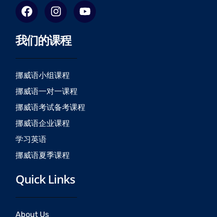
F
I
Y
a
n
o
c
s
u
我们的课程
e
t
t
b
a
u
o
g
b
o
r
e
挪威语小组课程
k
a
挪威语一对一课程
m
挪威语考试备考课程
挪威语企业课程
学习英语
挪威语夏季课程
Quick Links
About Us