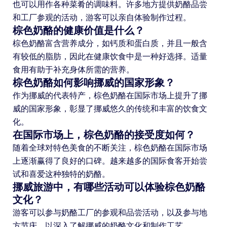
也可以用作各种菜肴的调味料。许多地方提供奶酪品尝
和工厂参观的活动，游客可以亲自体验制作过程。
棕色奶酪的健康价值是什么？
棕色奶酪富含营养成分，如钙质和蛋白质，并且一般含
有较低的脂肪，因此在健康饮食中是一种好选择。适量
食用有助于补充身体所需的营养。
棕色奶酪如何影响挪威的国家形象？
作为挪威的代表特产，棕色奶酪在国际市场上提升了挪
威的国家形象，彰显了挪威悠久的传统和丰富的饮食文
化。
在国际市场上，棕色奶酪的接受度如何？
随着全球对特色美食的不断关注，棕色奶酪在国际市场
上逐渐赢得了良好的口碑。越来越多的国际食客开始尝
试和喜爱这种独特的奶酪。
挪威旅游中，有哪些活动可以体验棕色奶酪
文化？
游客可以参与奶酪工厂的参观和品尝活动，以及参与地
方节庆，以深入了解挪威的奶酪文化和制作工艺。