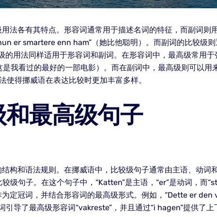
级用法各有其特点。形容词通常用于描述名词的特征，而副词则
r smartere enn ham”（她比他聪明）。而副词的比较级则
快）。 最高级的用法同样适用于形容词和副词。在形容词中，最高级
eg har sett”（这是我看过的最好的一部电影）。而在副词中，最高级则可
灵活的用法使得挪威语在表达比较时更加丰富多样。
级和最高级句子
和语法规则。在挪威语中，比较级句子通常由主语、动词和比较结构组成
级句子。在这个句子中，“Katten”是主语，“er”是动词，而“stør
定冠词，并结合形容词的最高级形式。例如，“Dette er den vakre
引导了最高级形容词“vakreste”，并且通过“i hagen”