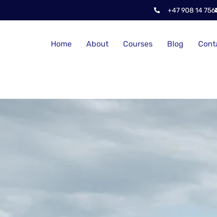
+47 908 14 756
Home
About
Courses
Blog
Cont