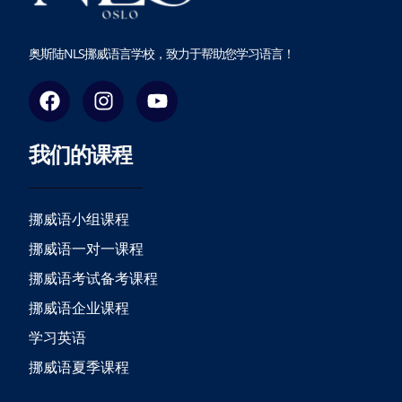
奥斯陆NLS挪威语言学校，致力于帮助您学习语言！
F
I
Y
a
n
o
c
s
u
我们的课程
e
t
t
b
a
u
o
g
b
o
r
e
挪威语小组课程
k
a
挪威语一对一课程
m
挪威语考试备考课程
挪威语企业课程
学习英语
挪威语夏季课程