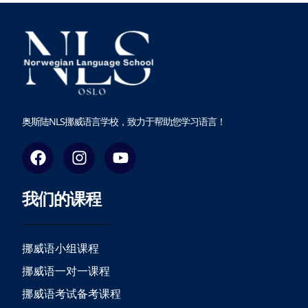
奥斯陆NLS挪威语言学校，致力于帮助您学习语言！
F
I
Y
a
n
o
c
s
u
我们的课程
e
t
t
b
a
u
o
g
b
o
r
e
挪威语小组课程
k
a
挪威语一对一课程
m
挪威语考试备考课程