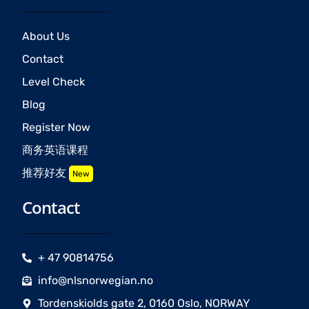
About Us
Contact
Level Check
Blog
Register Now
商务英语课程
推荐好友
New
Contact
+ 47 90814756
info@nlsnorwegian.no
Tordenskiolds gate 2, 0160 Oslo, NORWAY