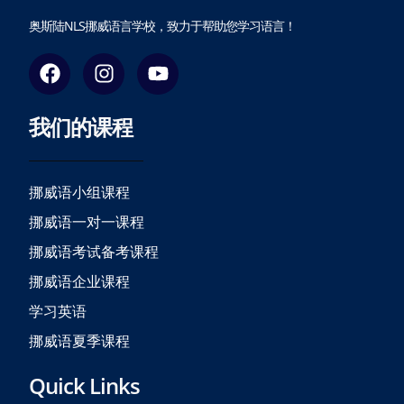
奥斯陆NLS挪威语言学校，致力于帮助您学习语言！
F
I
Y
a
n
o
c
s
u
我们的课程
e
t
t
b
a
u
o
g
b
o
r
e
挪威语小组课程
k
a
挪威语一对一课程
m
挪威语考试备考课程
挪威语企业课程
学习英语
挪威语夏季课程
Quick Links