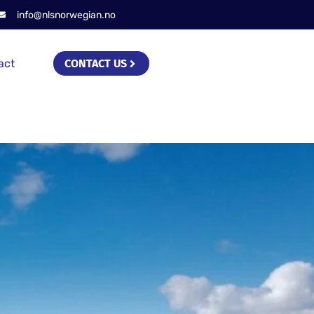
info@nlsnorwegian.no
act
CONTACT US