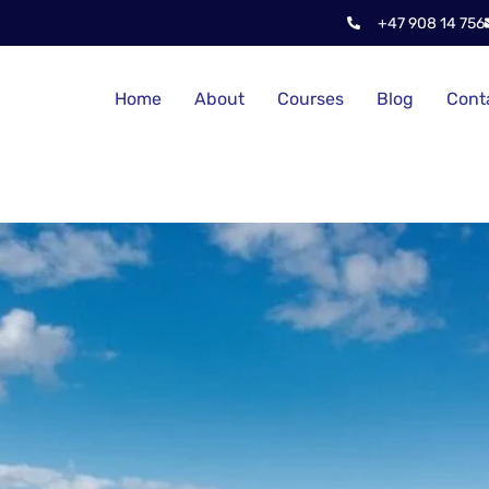
+47 908 14 756
Home
About
Courses
Blog
Cont