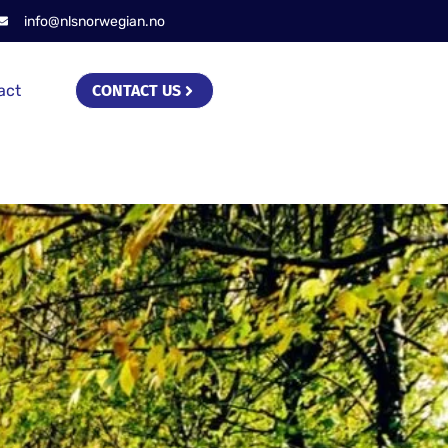
info@nlsnorwegian.no
act
CONTACT US