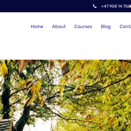
+47 908 14 756
Home
About
Courses
Blog
Cont