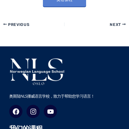
PREVIOUS
NEXT
奥斯陆NLS挪威语言学校，致力于帮助您学习语言！
F
I
Y
a
n
o
c
s
u
我们的课程
e
t
t