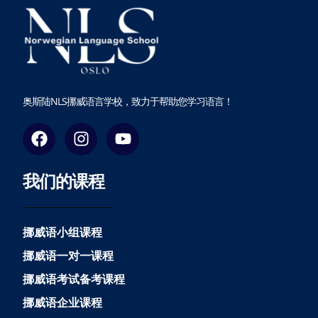
奥斯陆NLS挪威语言学校，致力于帮助您学习语言！
F
I
Y
a
n
o
c
s
u
我们的课程
e
t
t
b
a
u
o
g
b
o
r
e
挪威语小组课程
k
a
挪威语一对一课程
m
挪威语考试备考课程
挪威语企业课程