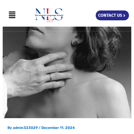
Skip
Menu
to
CONTACT US
content
By
admin323029
/
December 11, 2024