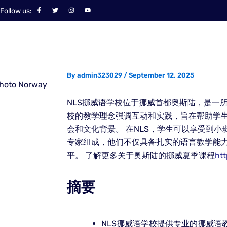
Skip
F
T
I
Y
Follow us:
a
w
n
o
to
c
i
s
u
e
t
t
t
content
b
t
a
u
o
e
g
b
o
r
r
e
k
a
-
m
f
By
admin323029
/
September 12, 2025
NLS挪威语学校位于挪威首都奥斯陆，是一
校的教学理念强调互动和实践，旨在帮助学生
会和文化背景。 在NLS，学生可以享受到
专家组成，他们不仅具备扎实的语言教学能
平。 了解更多关于奥斯陆的挪威夏季课程
ht
摘要
NLS挪威语学校提供专业的挪威