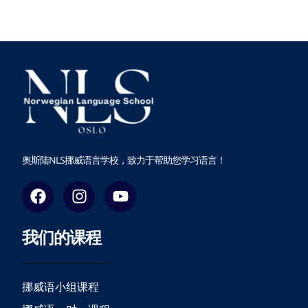
奥斯陆NLS挪威语言学校，致力于帮助您学习语言！
F
I
Y
a
n
o
c
s
u
我们的课程
e
t
t
b
a
u
o
g
b
o
r
e
挪威语小组课程
k
a