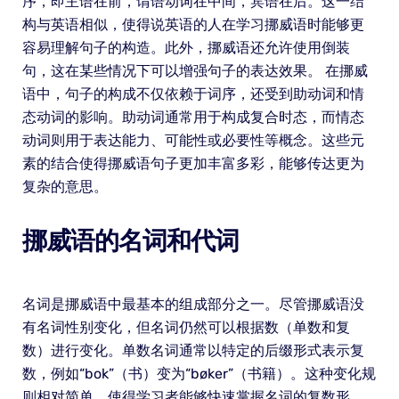
序，即主语在前，谓语动词在中间，宾语在后。这一结
构与英语相似，使得说英语的人在学习挪威语时能够更
容易理解句子的构造。此外，挪威语还允许使用倒装
句，这在某些情况下可以增强句子的表达效果。 在挪威
语中，句子的构成不仅依赖于词序，还受到助动词和情
态动词的影响。助动词通常用于构成复合时态，而情态
动词则用于表达能力、可能性或必要性等概念。这些元
素的结合使得挪威语句子更加丰富多彩，能够传达更为
复杂的意思。
挪威语的名词和代词
名词是挪威语中最基本的组成部分之一。尽管挪威语没
有名词性别变化，但名词仍然可以根据数（单数和复
数）进行变化。单数名词通常以特定的后缀形式表示复
数，例如“bok”（书）变为“bøker”（书籍）。这种变化规
则相对简单，使得学习者能够快速掌握名词的复数形