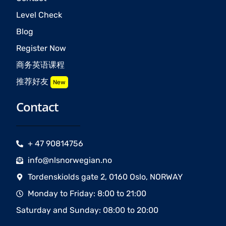
Level Check
Blog
Register Now
商务英语课程
推荐好友
New
Contact
+ 47 90814756
info@nlsnorwegian.no
Tordenskiolds gate 2, 0160 Oslo, NORWAY
Monday to Friday: 8:00 to 21:00
Saturday and Sunday: 08:00 to 20:00