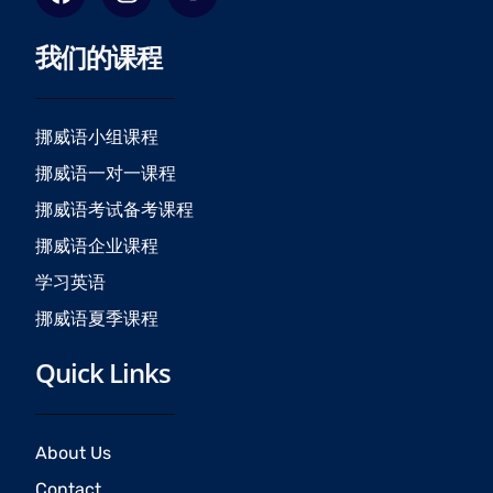
a
n
o
c
s
u
我们的课程
e
t
t
b
a
u
o
g
b
o
r
e
挪威语小组课程
k
a
挪威语一对一课程
m
挪威语考试备考课程
挪威语企业课程
学习英语
挪威语夏季课程
Quick Links
About Us
Contact