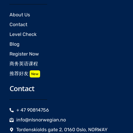
About Us
Contact
Level Check
Blog
Register Now
商务英语课程
推荐好友
New
Contact
+ 47 90814756
info@nlsnorwegian.no
Tordenskiolds gate 2, 0160 Oslo, NORWAY