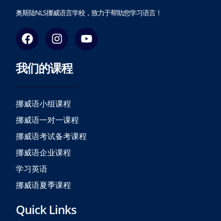
奥斯陆NLS挪威语言学校，致力于帮助您学习语言！
F
I
Y
a
n
o
c
s
u
我们的课程
e
t
t
b
a
u
o
g
b
o
r
e
挪威语小组课程
k
a
挪威语一对一课程
m
挪威语考试备考课程
挪威语企业课程
学习英语
挪威语夏季课程
Quick Links