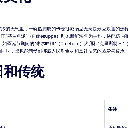
的天气里，一碗热腾腾的传统挪威汤品无疑是最受欢迎的选择。比如，
“芬兰鱼汤”（Fiskesuppe）则以新鲜海鱼为主料，搭配奶
圣诞节期间的“朱尔哈姆”（Juleham）火腿和“克里斯特米”（
的同时，您也能感受到挪威人民对食材和烹饪技艺的热爱与传承
日和传统
备注
小时
通过听说