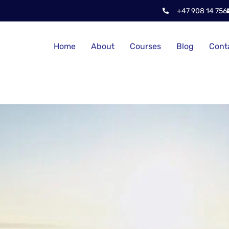
+47 908 14 756
Home
About
Courses
Blog
Cont