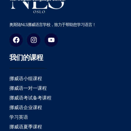
奥斯陆NLS挪威语言学校，致力于帮助您学习语言！
F
I
Y
a
n
o
c
s
u
我们的课程
e
t
t
b
a
u
o
g
b
o
r
e
挪威语小组课程
k
a
挪威语一对一课程
m
挪威语考试备考课程
挪威语企业课程
学习英语
挪威语夏季课程