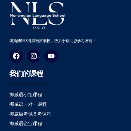
奥斯陆NLS挪威语言学校，致力于帮助您学习语言！
F
I
Y
a
n
o
c
s
u
我们的课程
e
t
t
b
a
u
o
g
b
o
r
e
挪威语小组课程
k
a
挪威语一对一课程
m
挪威语考试备考课程
挪威语企业课程