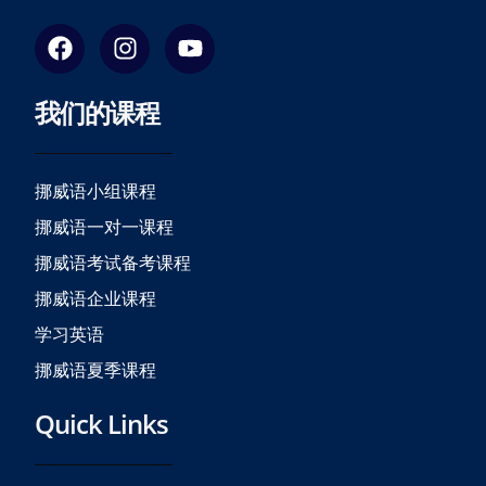
F
I
Y
a
n
o
c
s
u
我们的课程
e
t
t
b
a
u
o
g
b
o
r
e
挪威语小组课程
k
a
挪威语一对一课程
m
挪威语考试备考课程
挪威语企业课程
学习英语
挪威语夏季课程
Quick Links