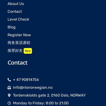
About Us
Contact
Level Check
Blog
Register Now
商务英语课程
推荐好友
New
Contact
+ 47 90814756
info@nlsnorwegian.no
Tordenskiolds gate 2, 0160 Oslo, NORWAY
Monday to Friday: 8:00 to 21:00