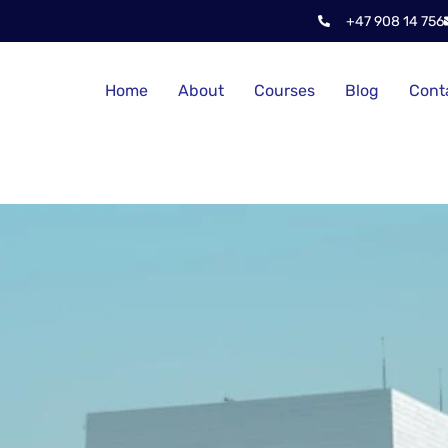
+47 908 14 756
Home
About
Courses
Blog
Cont