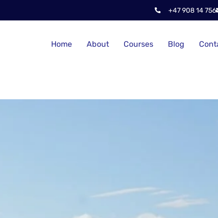
+47 908 14 756
Home
About
Courses
Blog
Cont