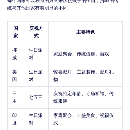
每个国家都以独特的方式来庆祝孩子的生日，挪威的传
统与其他国家有着明显的不同。
国
庆祝方
主要特色
家
式
挪
生日派
家庭聚会、传统蛋糕、游戏
威
对
美
生日派
惊喜派对、主题装饰、派对礼
国
对
物
日
庆祝特定年龄、寺庙祈福、传
七五三
本
统服装
印
生日派
家庭聚会、丰盛美食、祝福仪
度
对
式