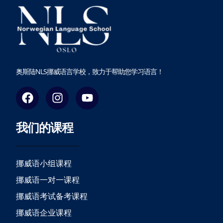
奥斯陆NLS挪威语言学校，致力于帮助您学习语言！
F
I
Y
a
n
o
c
s
u
我们的课程
e
t
t
b
a
u
o
g
b
o
r
e
挪威语小组课程
k
a
挪威语一对一课程
m
挪威语考试备考课程
挪威语企业课程