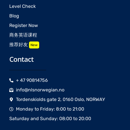
Level Check
Blog
Register Now
商务英语课程
推荐好友
New
Contact
+ 47 90814756
info@nlsnorwegian.no
Tordenskiolds gate 2, 0160 Oslo, NORWAY
Monday to Friday: 8:00 to 21:00
Saturday and Sunday: 08:00 to 20:00