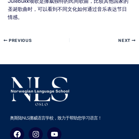
Julebukk颂歌是挪威独特的民间歌曲，比较其他国家的
圣诞歌曲时，可以看到不同文化如何通过音乐表达节日
情感。
PREVIOUS
NEXT
奥斯陆NLS挪威语言学校，致力于帮助您学习语言！
F
I
Y
a
n
o