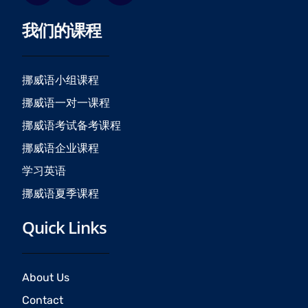
c
s
u
我们的课程
e
t
t
b
a
u
o
g
b
o
r
e
挪威语小组课程
k
a
挪威语一对一课程
m
挪威语考试备考课程
挪威语企业课程
学习英语
挪威语夏季课程
Quick Links
About Us
Contact