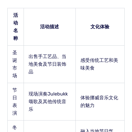
活
动
活动描述
文化体验
名
称
圣
出售手工艺品、当
诞
感受传统工艺和美
地美食及节日装饰
市
味美食
品
场
节
现场演奏Julebukk
日
体验挪威音乐文化
颂歌及其他传统音
表
的魅力
乐
演
冬
融入当地节日气