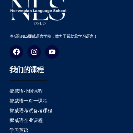
奥斯陆NLS挪威语言学校，致力于帮助您学习语言！
F
I
Y
a
n
o
c
s
u
我们的课程
e
t
t
b
a
u
o
g
b
o
r
e
挪威语小组课程
k
a
挪威语一对一课程
m
挪威语考试备考课程
挪威语企业课程
学习英语