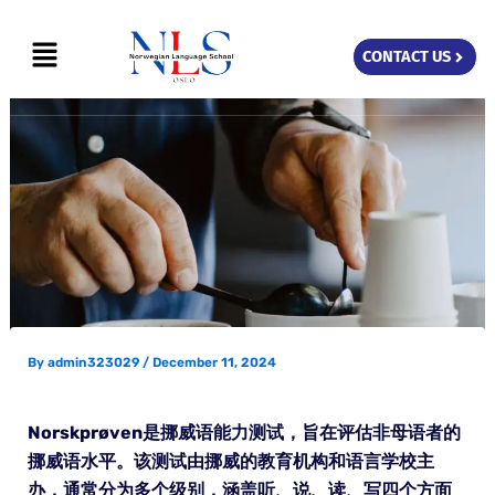
Skip
Menu
to
CONTACT US
content
By
admin323029
/
December 11, 2024
Norskprøven是挪威语能力测试，旨在评估非母语者的
挪威语水平。该测试由挪威的教育机构和语言学校主
办，通常分为多个级别，涵盖听、说、读、写四个方面