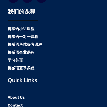
c
s
u
我们的课程
e
t
t
b
a
u
o
g
b
o
r
e
挪威语小组课程
k
a
挪威语一对一课程
m
挪威语考试备考课程
挪威语企业课程
学习英语
挪威语夏季课程
Quick Links
About Us
Contact