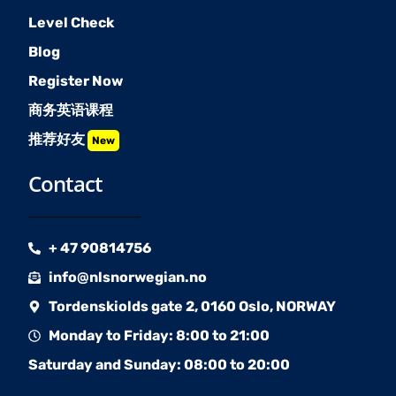
Level Check
Blog
Register Now
商务英语课程
推荐好友
New
Contact
+ 47 90814756
info@nlsnorwegian.no
Tordenskiolds gate 2, 0160 Oslo, NORWAY
Monday to Friday: 8:00 to 21:00
Saturday and Sunday: 08:00 to 20:00