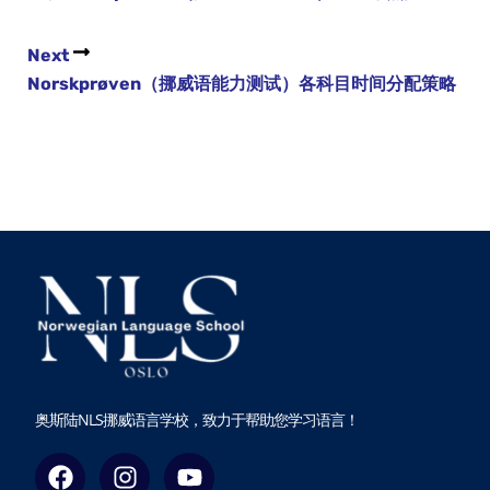
Next
Norskprøven（挪威语能力测试）各科目时间分配策略
奥斯陆NLS挪威语言学校，致力于帮助您学习语言！
F
I
Y
a
n
o