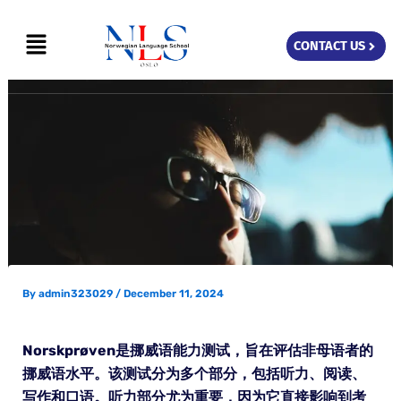
Skip
Menu
to
CONTACT US
content
By
admin323029
/
December 11, 2024
Norskprøven是挪威语能力测试，旨在评估非母语者的
挪威语水平。该测试分为多个部分，包括听力、阅读、
写作和口语。听力部分尤为重要，因为它直接影响到考