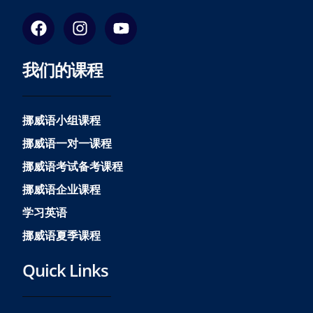
F
I
Y
a
n
o
c
s
u
我们的课程
e
t
t
b
a
u
o
g
b
o
r
e
挪威语小组课程
k
a
挪威语一对一课程
m
挪威语考试备考课程
挪威语企业课程
学习英语
挪威语夏季课程
Quick Links