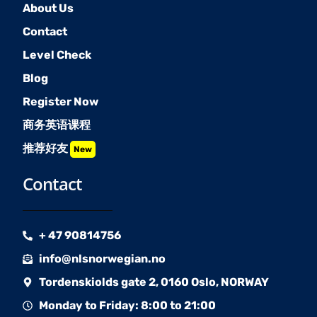
About Us
Contact
Level Check
Blog
Register Now
商务英语课程
推荐好友
New
Contact
+ 47 90814756
info@nlsnorwegian.no
Tordenskiolds gate 2, 0160 Oslo, NORWAY
Monday to Friday: 8:00 to 21:00