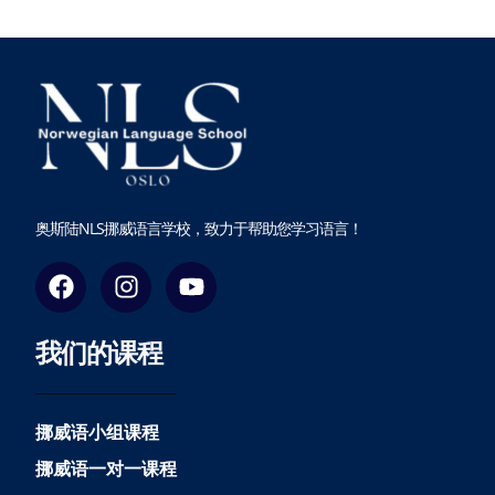
奥斯陆NLS挪威语言学校，致力于帮助您学习语言！
F
I
Y
a
n
o
c
s
u
我们的课程
e
t
t
b
a
u
o
g
b
o
r
e
挪威语小组课程
k
a
挪威语一对一课程
m