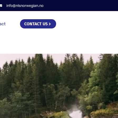
info@nlsnorwegian.no
act
CONTACT US